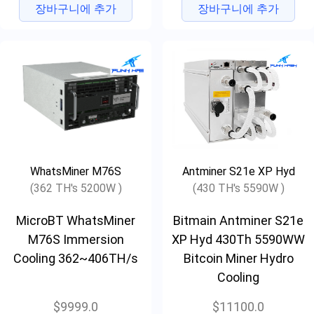
장바구니에 추가
장바구니에 추가
WhatsMiner M76S
Antminer S21e XP Hyd
(362 TH's 5200W )
(430 TH's 5590W )
MicroBT WhatsMiner
Bitmain Antminer S21e
M76S Immersion
XP Hyd 430Th 5590WW
Cooling 362~406TH/s
Bitcoin Miner Hydro
Cooling
$9999.0
$11100.0