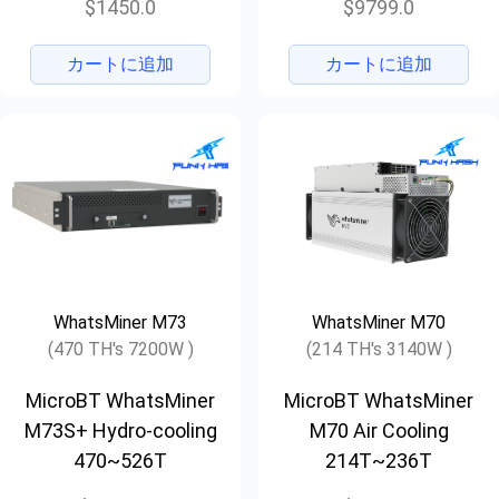
$1450.0
$9799.0
カートに追加
カートに追加
WhatsMiner M73
WhatsMiner M70
(470 TH's 7200W )
(214 TH's 3140W )
MicroBT WhatsMiner
MicroBT WhatsMiner
M73S+ Hydro-cooling
M70 Air Cooling
470~526T
214T~236T