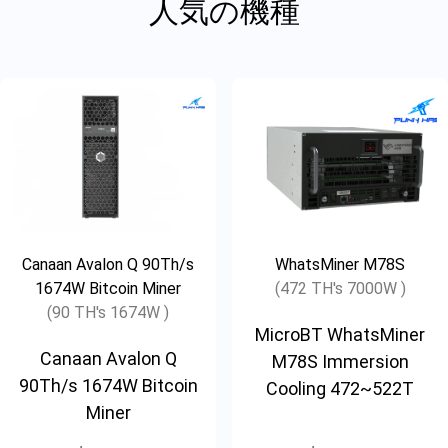
人気の機種
Canaan Avalon Q 90Th/s
WhatsMiner M78S
1674W Bitcoin Miner
(472 TH's 7000W )
(90 TH's 1674W )
MicroBT WhatsMiner
Canaan Avalon Q
M78S Immersion
90Th/s 1674W Bitcoin
Cooling 472~522T
Miner